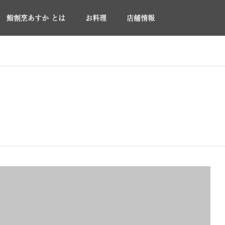
鮨割烹あすか とは
お料理
店舗情報